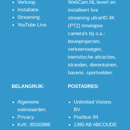
Verkoop
.
WebCam.NL levert en
én
pixels,
met
Installatie
.
installeert live
bewakingscamera
wanneer de
microfoon
Streaming
.
streaming ultraHD 4K
voor op de
beste
en stereo
YouTube Live
.
(PTZ) timelapse
bouwplaats
kwaliteit
audio
camera's bij o.a.:
met
gewenst is,
ingang voor
bouwprojecten
,
optioneel
ook in het
uitstekend
verkeerswegen
,
WiFi of 4G.
donker.
beeld en
toeristische attracties
,
geluid.
stranden
,
dierentuinen
,
havens
,
sportvelden
.
BELANGRIJK:
POSTADRES:
Algemene
Unlimited Visions
voorwaarden
.
BV
Privacy
.
Postbus 94
KvK: 30163988
1390 AB ABCOUDE