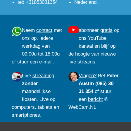
tel: +31853031354
Nederland.
Neem
contact
met
abonneer
gratis
op
ons op, iedere
ons YouTube
werkdag van
kanaal en blijf op
09:00u tot 18:00u
de hoogte van nieuwe
of stuur een
e-mail
.
live streams.
Live
streaming
Vragen?
Bel
Peter
zonder
Austin (085) 30
maandelijkse
31 354
of stuur
kosten. Live op
een
bericht
©
computers, tablets en
WebCam.NL
smartphones.