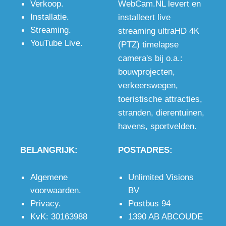
Verkoop
.
WebCam.NL levert en
én
pixels,
met
Installatie
.
installeert live
bewakingscamera
wanneer de
microfoon
Streaming
.
streaming ultraHD 4K
voor op de
beste
en stereo
YouTube Live
.
(PTZ) timelapse
bouwplaats
kwaliteit
audio
camera's bij o.a.:
met
gewenst is,
ingang voor
bouwprojecten
,
optioneel
ook in het
uitstekend
verkeerswegen
,
WiFi of 4G.
donker.
beeld en
toeristische attracties
,
geluid.
stranden
,
dierentuinen
,
havens
,
sportvelden
.
BELANGRIJK:
POSTADRES:
Algemene
Unlimited Visions
voorwaarden
.
BV
Privacy
.
Postbus 94
KvK: 30163988
1390 AB ABCOUDE