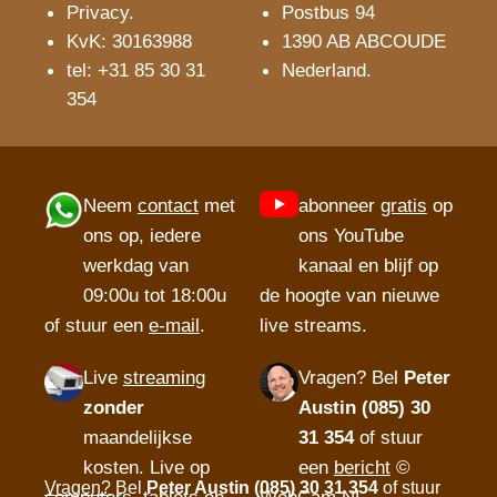
Privacy
.
Postbus 94
KvK: 30163988
1390 AB ABCOUDE
tel: +31 85 30 31
Nederland.
354
Neem
contact
met
abonneer
gratis
op
ons op, iedere
ons YouTube
werkdag van
kanaal en blijf op
09:00u tot 18:00u
de hoogte van nieuwe
of stuur een
e-mail
.
live streams.
Live
streaming
Vragen?
Bel
Peter
zonder
Austin (085) 30
maandelijkse
31 354
of stuur
kosten. Live op
een
bericht
©
Vragen?
Bel
Peter Austin (085) 30 31 354
of stuur
computers, tablets en
WebCam.NL