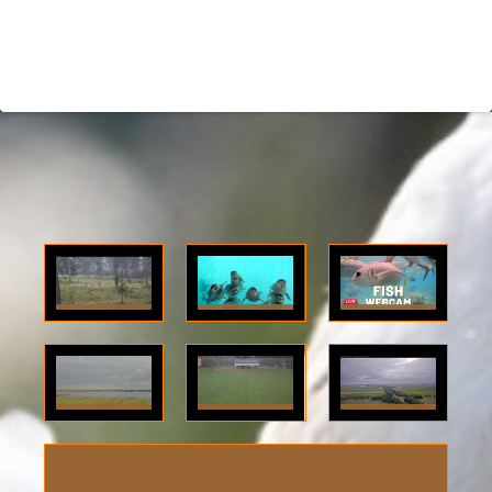
Otterloo:
Pieterburen:
Curaçao:
(GE.) live
(GR.) live
(NL.)
beeld De
beeld
onderwater
Hoge
vanuit de
camera bij
Haringvliet:
Julianadorp:
Zeewolde:
Veluwe via
zeehondencrèche
het
(ZH.)
(NH.) live
(FL.) live
een
via onze
Seaquarium.
ultraHD
buiten
Pan Tilt