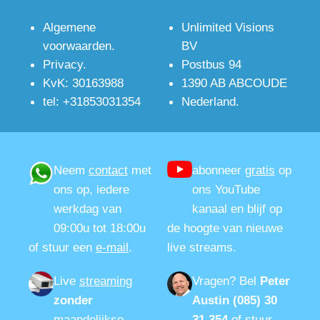
Algemene
Unlimited Visions
voorwaarden
.
BV
Privacy
.
Postbus 94
KvK: 30163988
1390 AB ABCOUDE
tel: +31853031354
Nederland.
Neem
contact
met
abonneer
gratis
op
ons op, iedere
ons YouTube
werkdag van
kanaal en blijf op
09:00u tot 18:00u
de hoogte van nieuwe
of stuur een
e-mail
.
live streams.
Live
streaming
Vragen?
Bel
Peter
zonder
Austin (085) 30
maandelijkse
31 354
of stuur