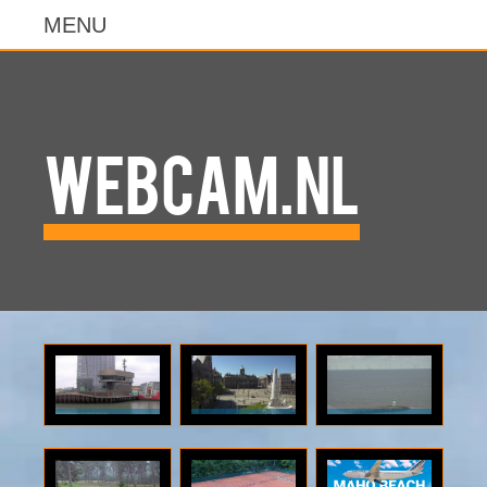
WebCam.NL
klik voor
klik voor
klik voor
categorie:
categorie:
categorie:
bouw.
toerisme.
strand.