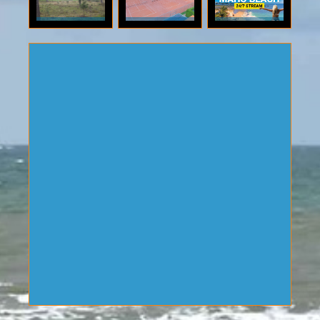
live ultraHD
live ultraHD
live ultraHD
klik voor
klik voor
klik voor
4K
4K
camera's.
categorie:
categorie:
categorie:
camera's.
camera's.
natuur.
overig.
antillen.
live ultraHD
live ultraHD
live ultraHD
camera's.
camera's.
PTZ
camera's.