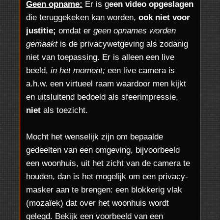
Geen opname:
Er is g
een video opgeslagen
die teruggekeken kan worden,
ook niet voor
justitie;
omdat er
geen opnames worden
gemaakt
is de privacywetgeving als zodanig
niet van toepassing. Er is alleen een live
beeld,
in het moment;
een live camera is
a.h.w. een virtueel raam waardoor men kijkt
en uitsluitend bedoeld als sfeerimpressie,
niet
als toezicht.
Mocht het wenselijk zijn om bepaalde
gedeelten van een omgeving, bijvoorbeeld
een woonhuis, uit het zicht van de camera te
houden, dan is het mogelijk om een privacy-
masker aan te brengen: een blokkerig vlak
(mozaïek) dat over het woonhuis wordt
gelegd. Bekijk een voorbeeld van een